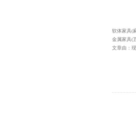
软体家具(
金属家具(五金
文章由