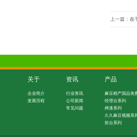
上一篇：
在
关于
资讯
产品
企业简介
行业资讯
麻豆精产国品免
发展历程
公司新闻
经理台系列
常见问题
烤漆系列
久久麻豆视频系
前台系列