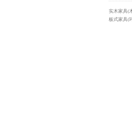
实木家具(木漆
板式家具(环