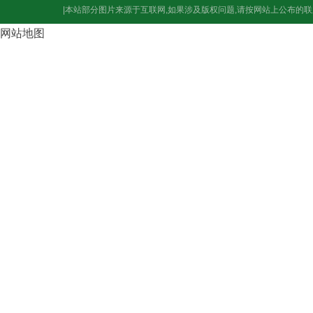
|本站部分图片来源于互联网,如果涉及版权问题,请按网站上公布的联
网站地图